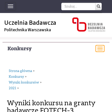
Toggle
navigation
Uczelnia Badawcza
Politechnika Warszawska
Konkursy
Togg
navi
Strona główna
»
Konkursy
»
Wyniki konkursów
»
2021
»
Wyniki konkursu na granty
badawcze FOTECH-3