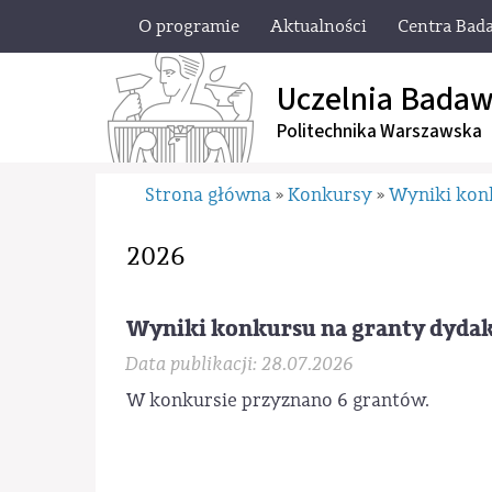
O programie
Aktualności
Centra Bad
Uczelnia Badaw
Politechnika Warszawska
Strona główna
Konkursy
Wyniki ko
»
»
2026
Wyniki konkursu na granty dyda
Data publikacji: 28.07.2026
W konkursie przyznano 6 grantów.