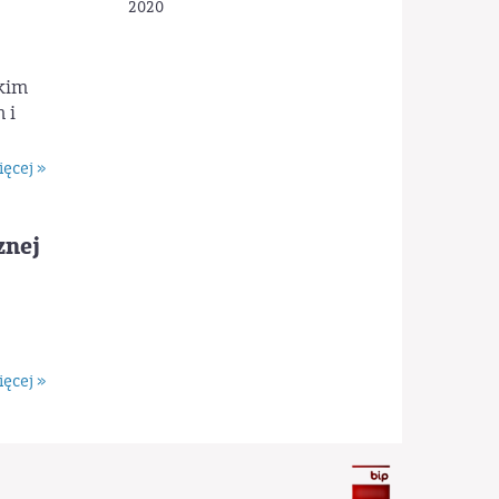
2020
kim
 i
ęcej »
znej
ęcej »