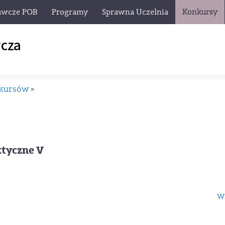
awcze POB
Programy
Sprawna Uczelnia
Konkursy
cza
nkursów
»
ktyczne V
Wi