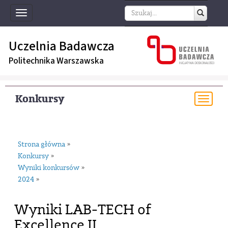
Toggle
navigation
Uczelnia Badawcza
Politechnika Warszawska
Konkursy
Togg
navi
Strona główna
»
Konkursy
»
Wyniki konkursów
»
2024
»
Wyniki LAB-TECH of
Excellence II