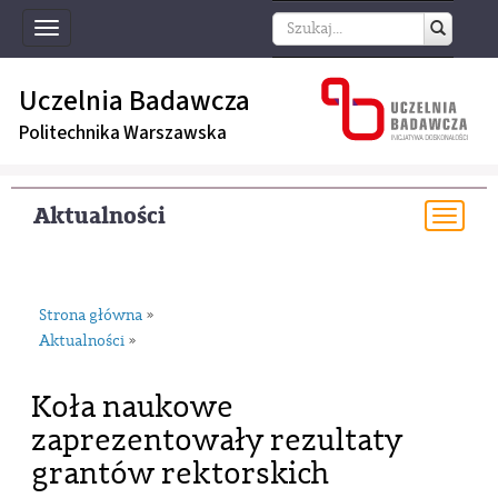
Toggle
navigation
Uczelnia Badawcza
Politechnika Warszawska
Aktualności
Togg
navi
Strona główna
»
Aktualności
»
Koła naukowe
zaprezentowały rezultaty
grantów rektorskich