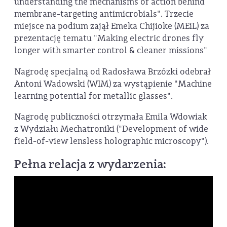
understanding the mechanisms of action behind
membrane-targeting antimicrobials". Trzecie
miejsce na podium zajął Emeka Chijioke (MEiL) za
prezentację tematu "Making electric drones fly
longer with smarter control & cleaner missions"
Nagrodę specjalną od Radosława Brzózki odebrał
Antoni Wadowski (WIM) za wystąpienie "Machine
learning potential for metallic glasses".
Nagrodę publiczności otrzymała Emila Wdowiak
z Wydziału Mechatroniki ("Development of wide
field-of-view lensless holographic microscopy").
Pełna relacja z wydarzenia: