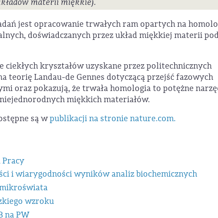
układów materii miękkiej.
ań jest opracowanie trwałych ram opartych na homolo
alnych, doświadczanych przez układ miękkiej materii po
ie ciekłych kryształów uzyskane przez politechnicznych
a teorię Landau-de Gennes dotyczącą przejść fazowych
mi oraz pokazują, że trwała homologia to potężne narzę
 niejednorodnych miękkich materiałów.
ostępne są w
publikacji na stronie nature.com.
 Pracy
ści i wiarygodności wyników analiz biochemicznych
 mikroświata
dzkiego wzroku
B na PW