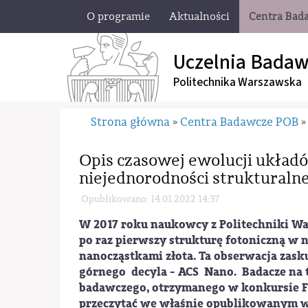
O programie
Aktualności
Centra Bad
Uczelnia Badaw
Politechnika Warszawska
Strona główna
Centra Badawcze POB
»
»
Opis czasowej ewolucji układ
niejednorodności strukturalnej
Opublikowano: 14.01.2022 14:37
W 2017 roku naukowcy z Politechniki Wa
po raz pierwszy strukturę fotoniczną w
nanocząstkami złota. Ta obserwacja zas
górnego decyla - ACS Nano. Badacze na t
badawczego, otrzymanego w konkursie F
przeczytać we właśnie opublikowanym w 