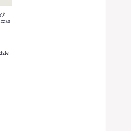
gii
dczas
dzie