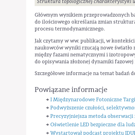
Struktura topologicznej charakterystyki 
Głównym wynikiem przeprowadzonych bad
do ilościowego określania zmian struktur
procesu termodynamicznego.
Jak czytamy w ww. publikacji, w kontekśc
naukowców wyniki rzucają nowe światło n
między fazami nematycznymi i izotropowy
do opisywania złożonej dynamiki fazowej
Szczegółowe informacje na temat badań d
Powiązane informacje
I Międzynarodowe Fotoniczne Targi
Podwyższenie czułości, selektywno
Precyzyjniejsza metoda obserwacji
Oświetlenie LED bezpieczne dla lu
Wystartował podcast projektu IDU