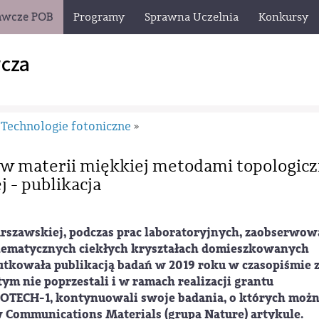
awcze POB
Programy
Sprawna Uczelnia
Konkursy
cza
Technologie fotoniczne
»
ów materii miękkiej metodami topologicz
 - publikacja
rszawskiej, podczas prac laboratoryjnych, zaobserwow
 nematycznych ciekłych kryształach domieszkowanych
kutkowała publikacją badań w 2019 roku w czasopiśmie 
ym nie poprzestali i w ramach realizacji grantu
OTECH-1, kontynuowali swoje badania, o których moż
Communications Materials (grupa Nature) artykule.