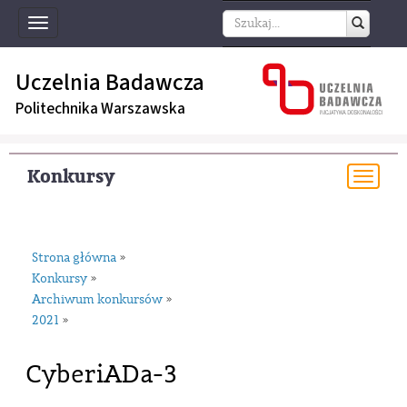
Toggle
navigation
Uczelnia Badawcza
Politechnika Warszawska
Konkursy
Togg
navi
Strona główna
»
Konkursy
»
Archiwum konkursów
»
2021
»
CyberiADa-3