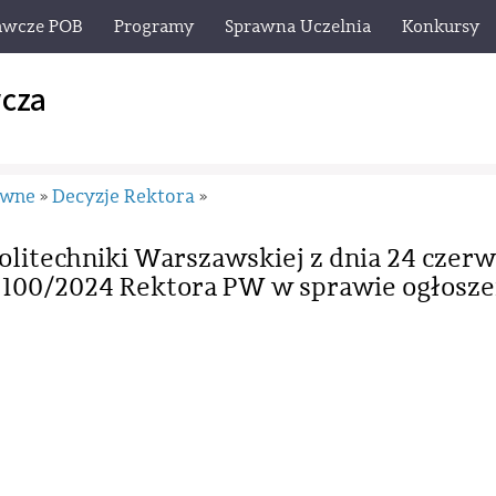
awcze POB
Programy
Sprawna Uczelnia
Konkursy
cza
awne
Decyzje Rektora
»
»
olitechniki Warszawskiej z dnia 24 czer
r 100/2024 Rektora PW w sprawie ogłosze