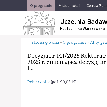
O programie
Aktualności
Centra Bad
Uczelnia Badaw
Politechnika Warszawska
Strona główna
O programie
Akty pr
»
»
Decyzja nr 141/2025 Rektora P
2025 r. zmieniająca decyzję n
I...
Pobierz plik
(pdf, 90,08 kB)