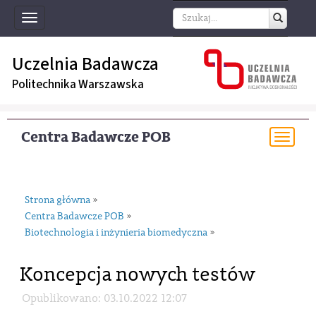
Toggle
navigation
Uczelnia Badawcza
Politechnika Warszawska
Centra Badawcze POB
Togg
navi
Strona główna
»
Centra Badawcze POB
»
Biotechnologia i inżynieria biomedyczna
»
Koncepcja nowych testów
Opublikowano: 03.10.2022 12:07