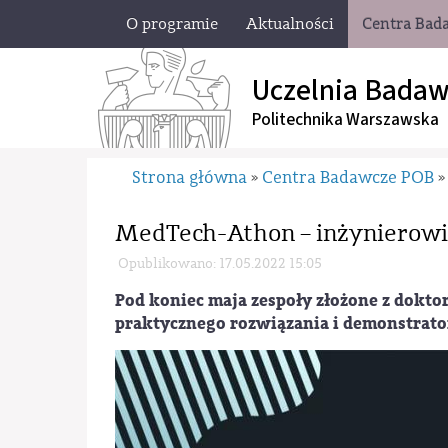
O programie
Aktualności
Centra Bad
Uczelnia Badaw
Politechnika Warszawska
Strona główna
Centra Badawcze POB
»
»
MedTech-Athon – inżynierow
Opublikowano: 17.05.2022 15:05
Pod koniec maja zespoły złożone z dokto
praktycznego rozwiązania i demonstrator