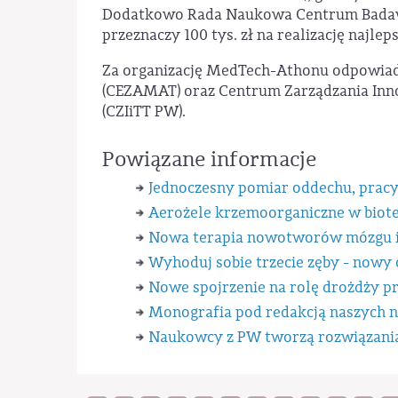
Dodatkowo Rada Naukowa Centrum Badawc
przeznaczy 100 tys. zł na realizację najl
Za organizację MedTech-Athonu odpowia
(CEZAMAT) oraz Centrum Zarządzania Inno
(CZIiTT PW).
Powiązane informacje
Jednoczesny pomiar oddechu, pracy
Aerożele krzemoorganiczne w biotec
Nowa terapia nowotworów mózgu i e
Wyhoduj sobie trzecie zęby - nowy
Nowe spojrzenie na rolę drożdży p
Monografia pod redakcją naszych
Naukowcy z PW tworzą rozwiązania 