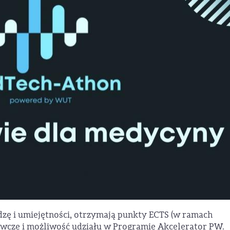
ę i umiejętności, otrzymają punkty ECTS (w ramach
dawcze i możliwość udziału w Programie Akcelerator PW.