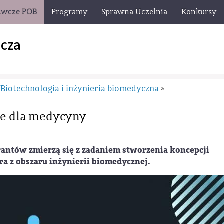
awcze POB
Programy
Sprawna Uczelnia
Konkursy
cza
Biotechnologia i inżynieria biomedyczna
»
ie dla medycyny
rantów zmierzą się z zadaniem stworzenia koncepcji
a z obszaru inżynierii biomedycznej.