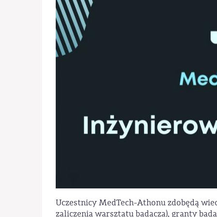
Uczestnicy MedTech-Athonu zdobędą wiedz
zaliczenia warsztatu badacza), granty ba