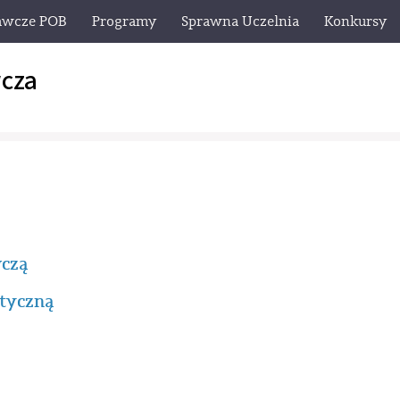
awcze POB
Programy
Sprawna Uczelnia
Konkursy
cza
wczą
ktyczną