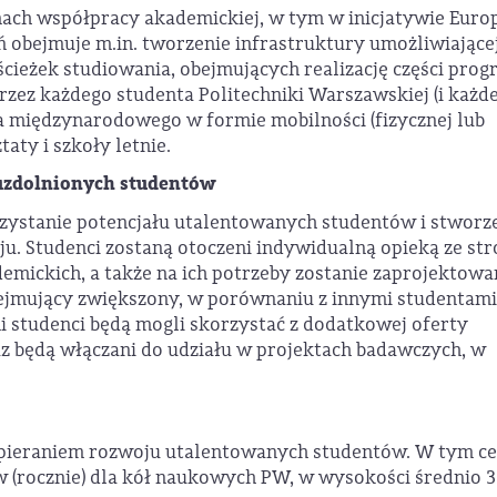
ach współpracy akademickiej, w tym w inicjatywie Euro
ań obejmuje m.in. tworzenie infrastruktury umożliwiające
ścieżek studiowania, obejmujących realizację części pro
przez każdego studenta Politechniki Warszawskiej (i każde
a międzynarodowego w formie mobilności (fizycznej lub
aty i szkoły letnie.
 uzdolnionych studentów
zystanie potencjału utalentowanych studentów i stworz
. Studenci zostaną otoczeni indywidualną opieką ze st
demickich, a także na ich potrzeby zostanie zaprojektow
ejmujący zwiększony, w porównaniu z innymi studentami
studenci będą mogli skorzystać z dodatkowej oferty
raz będą włączani do udziału w projektach badawczych, w
 wspieraniem rozwoju utalentowanych studentów. W tym ce
 (rocznie) dla kół naukowych PW, w wysokości średnio 