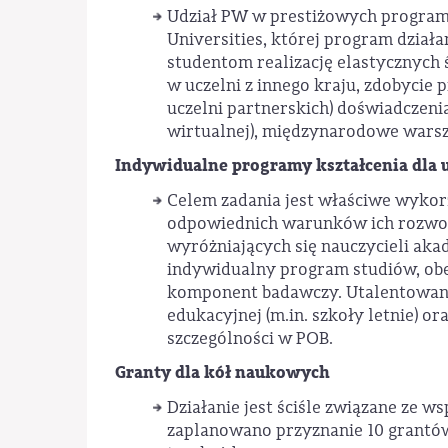
Udział PW w prestiżowych program
Universities, której program dział
studentom realizację elastycznych 
w uczelni z innego kraju, zdobycie 
uczelni partnerskich) doświadczeni
wirtualnej), międzynarodowe warszt
Indywidualne programy kształcenia dla
Celem zadania jest właściwe wykor
odpowiednich warunków ich rozwoju
wyróżniających się nauczycieli aka
indywidualny program studiów, ob
komponent badawczy. Utalentowani 
edukacyjnej (m.in. szkoły letnie) o
szczególności w POB.
Granty dla kół naukowych
Działanie jest ściśle związane ze
zaplanowano przyznanie 10 grantów