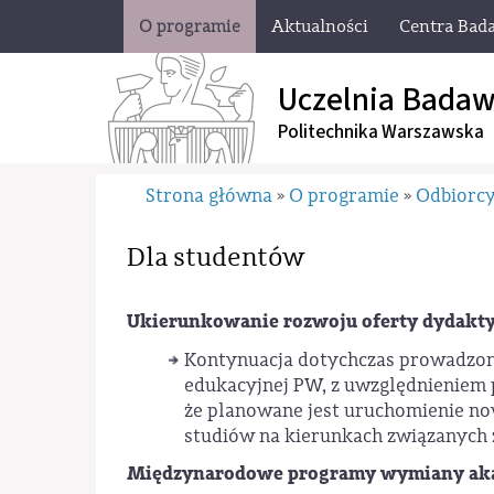
O programie
Aktualności
Centra Bad
Uczelnia Badaw
Politechnika Warszawska
Strona główna
O programie
Odbiorc
»
»
Dla studentów
Ukierunkowanie rozwoju oferty dydaktyc
Kontynuacja dotychczas prowadzonyc
edukacyjnej PW, z uwzględnieniem 
że planowane jest uruchomienie n
studiów na kierunkach związanych 
Międzynarodowe programy wymiany akadem