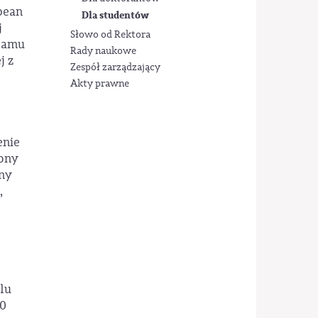
pean
Dla studentów
j
Słowo od Rektora
gramu
Rady naukowe
j z
Zespół zarządzający
Akty prawne
enie
rony
any
,
lu
30