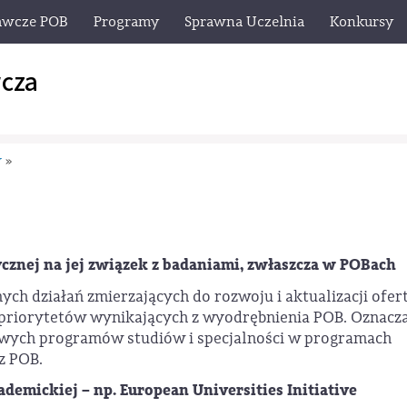
awcze POB
Programy
Sprawna Uczelnia
Konkursy
cza
y
»
znej na jej związek z badaniami, zwłaszcza w POBach
h działań zmierzających do rozwoju i aktualizacji ofer
priorytetów wynikających z wyodrębnienia POB. Oznacza
owych programów studiów i specjalności w programach
z POB.
ickiej – np. European Universities Initiative