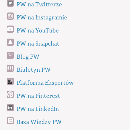
PW na Twitterze
PW na Instagramie
PW na YouTube
PW na Snapchat
Blog PW
Biuletyn PW
Platforma Ekspertów
PW na Pinterest
PW na LinkedIn
Baza Wiedzy PW