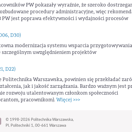
acowników PW pokazały wyraźnie, że szeroko dostrzeg
rozbudowane procedury administracyjne, więc rekomend
PW jest poprawa efektywności i wydajności procesów
D06, D30)
ntowna modernizacja systemu wsparcia przygotowywania
ze szczególnym uwzględnieniem projektów
1, D22)
e Politechnika Warszawska, powinien się przekładać za
tałcenia, jak i jakość zarządzania. Bardzo ważnym jest p
nie rozwoju utalentowanym członkom społeczności
orantom, pracownikom).
Więcej >>>
© 1998-2026
Politechnika Warszawska,
Pl. Politechniki 1,
00-661 Warszawa