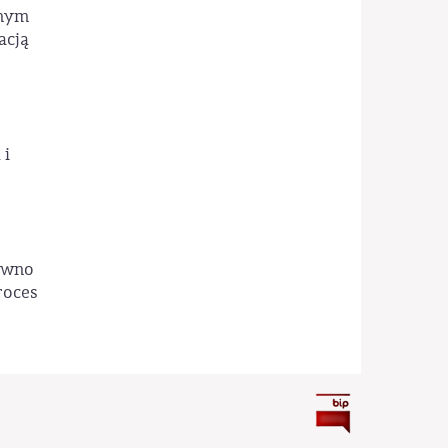
anym
acją
 i
równo
roces