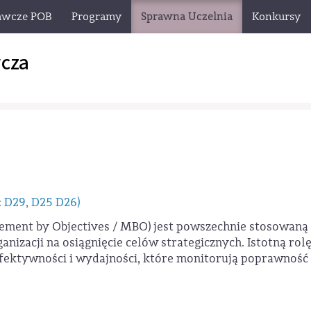
awcze POB
Programy
Sprawna Uczelnia
Konkursy
cza
: D29, D25 D26)
gement by Objectives / MBO) jest powszechnie stosowaną
nizacji na osiągnięcie celów strategicznych. Istotną rol
fektywności i wydajności, które monitorują poprawność