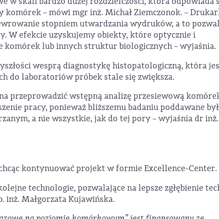
w skali bardzo dużej rozdzielczości, która odpowiada s
ty komórek – mówi mgr inż. Michał Ziemczonok. – Druka
ewrowanie stopniem utwardzania wydruków, a to pozwal
. W efekcie uzyskujemy obiekty, które optycznie i
 komórek lub innych struktur biologicznych – wyjaśnia.
rzyszłości wesprą diagnostykę histopatologiczną, która je
ch do laboratoriów próbek stale się zwiększa.
żna przeprowadzić wstępną analizę przesiewową komórek
eszenie pracy, ponieważ bliższemu badaniu poddawane by
zanym, a nie wszystkie, jak do tej pory – wyjaśnia dr inż.
 chcąc kontynuować projekt w formie Excellence-Center.
olejne technologie, pozwalające na lepsze zgłębienie tec
. inż. Małgorzata Kujawińska.
e fazowe na poziomie komórkowym” jest finansowany ze