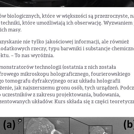
 biologicznych, które w większości są przezroczyste, n
 techniki, które umożliwiają ich obserwację. Wyzwaniem 
ich masy.
uzyskanie nie tylko jakościowej informacji, ale również
dodatkowych rzeczy, typu barwniki i substancje chemiczn
ktu. – To nas wyróżnia.
monstratorów technologii (ostatnia z nich została
yfrowego mikroskopu holograficznego, fourierowskiego
o tomografu dyfrakcyjnego oraz układu holografii
żenie, jak najszerszemu gronu osób, tych urządzeń. Podc
o uczestników z zakresu projektowania, budowania,
zentowanych układów. Kurs składa się z części teoretycz