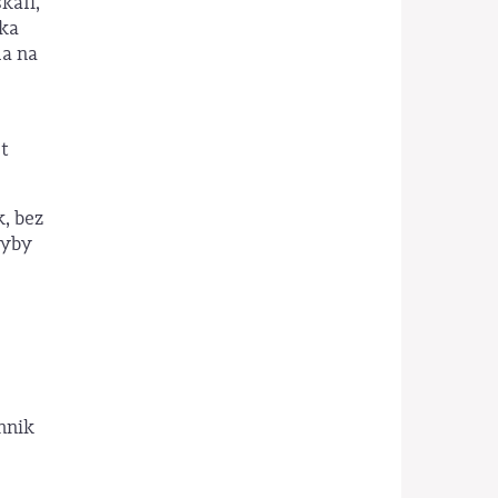
kali,
rka
a na
st
, bez
łyby
hnik