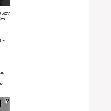
ależy
jest
e –
zas
nej