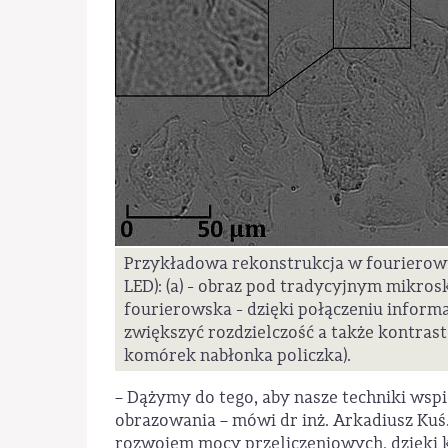
Przykładowa rekonstrukcja w fourierow
LED): (a) - obraz pod tradycyjnym mikros
fourierowska - dzięki połączeniu infor
zwiększyć rozdzielczość a także kontra
komórek nabłonka policzka).
– Dążymy do tego, aby nasze techniki wsp
obrazowania – mówi dr inż. Arkadiusz Kuś.
rozwojem mocy przeliczeniowych, dzięki 