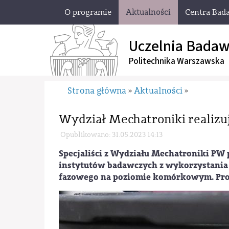
O programie
Aktualności
Centra Bad
Uczelnia Badaw
Politechnika Warszawska
Strona główna
Aktualności
»
»
Wydział Mechatroniki realiz
Opublikowano: 31.05.2023 14:13
Specjaliści z Wydziału Mechatroniki PW
instytutów badawczych z wykorzystania
fazowego na poziomie komórkowym. Pro