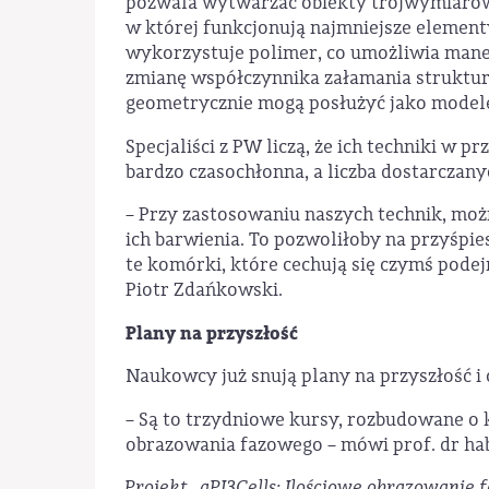
pozwala wytwarzać obiekty trójwymiarowe 
w której funkcjonują najmniejsze elemen
wykorzystuje polimer, co umożliwia man
zmianę współczynnika załamania struktury
geometrycznie mogą posłużyć jako modele
Specjaliści z PW liczą, że ich techniki w p
bardzo czasochłonna, a liczba dostarczany
– Przy zastosowaniu naszych technik, mo
ich barwienia. To pozwoliłoby na przyśpi
te komórki, które cechują się czymś podejr
Piotr Zdańkowski.
Plany na przyszłość
Naukowcy już snują plany na przyszłość i
– Są to trzydniowe kursy, rozbudowane o k
obrazowania fazowego – mówi prof. dr hab
Projekt „qPI3Cells: Ilościowe obrazowani