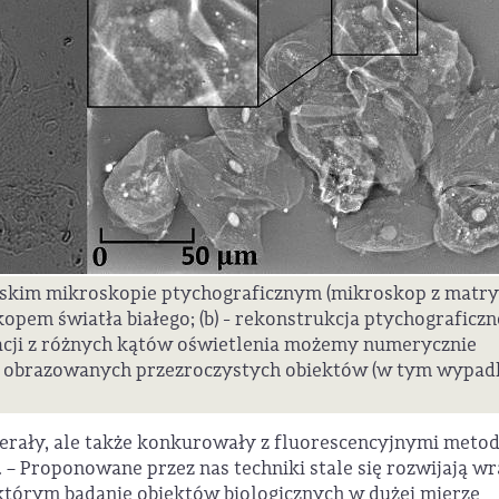
skim mikroskopie ptychograficznym (mikroskop z matry
kopem światła białego; (b) - rekonstrukcja ptychograficz
macji z różnych kątów oświetlenia możemy numerycznie
st obrazowanych przezroczystych obiektów (w tym wypa
ierały, ale także konkurowały z fluorescencyjnymi meto
 – Proponowane przez nas techniki stale się rozwijają wr
którym badanie obiektów biologicznych w dużej mierze