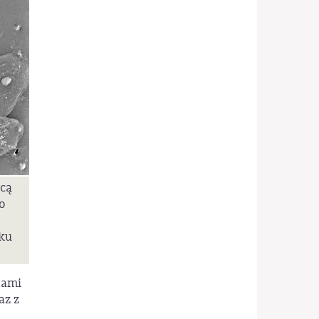
cą
no
dku
dami
az z