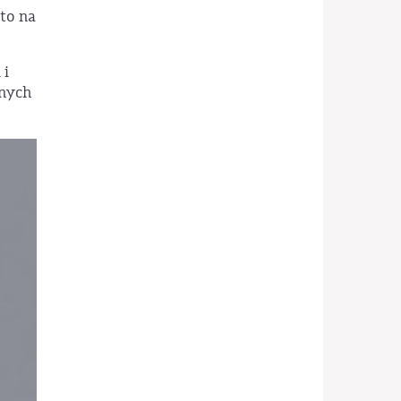
to na
 i
anych