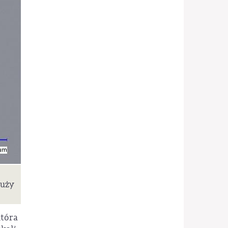
łuży
która