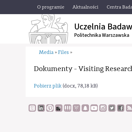
O programie
Aktualności
Centra Bad
Uczelnia Badaw
Politechnika Warszawska
Media
Files
»
»
Dokumenty - Visiting Researc
Pobierz plik
(docx, 78,18 kB)