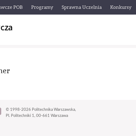
awcze POB
Programy
Sprawna Uczelnia
Konkursy
cza
her
© 1998-2026
Politechnika Warszawska,
Pl. Politechniki 1,
00-661 Warszawa