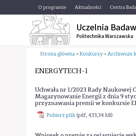
O programie
Aktualności
Centra Bad
Uczelnia Badaw
Politechnika Warszawska
Strona główna
Konkursy
Archiwum 
»
»
ENERGYTECH-1
Uchwała nr 1/2023 Rady Naukowej 
Magazynowanie Energii z dnia 9 sty
przyznawania premii w konkursie 
Pobierz plik
(pdf, 433,34 kB)
Wniosek o premię za osiągnięcie w