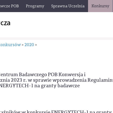
awcze POB
Programy
Sprawna Uczelnia
Konkursy
cza
konkursów
2020
»
»
Centrum Badawczego POB Konwersja i
cznia 2023 r. w sprawie wprowadzenia Regulami
ENERGYTECH-1 na granty badawcze
skaźników w konkursie ENERGYTECH-1 na granty