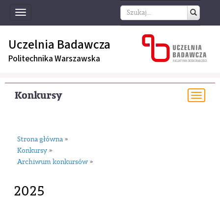
Toggle
navigation
Uczelnia Badawcza
Politechnika Warszawska
Konkursy
Togg
navi
Strona główna
»
Konkursy
»
Archiwum konkursów
»
2025