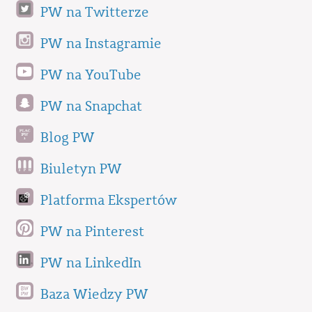
PW na Twitterze
PW na Instagramie
PW na YouTube
PW na Snapchat
Blog PW
Biuletyn PW
Platforma Ekspertów
PW na Pinterest
PW na LinkedIn
Baza Wiedzy PW