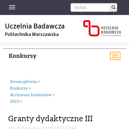
Toggle
navigation
Uczelnia Badawcza
Politechnika Warszawska
Konkursy
Togg
navi
Strona główna
»
Konkursy
»
Archiwum konkursów
»
2023
»
Granty dydaktyczne III
Opublikowano: 19.06.2023 12:34