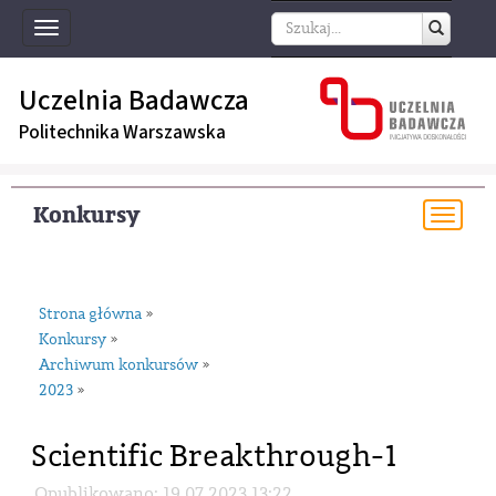
Toggle
navigation
Uczelnia Badawcza
Politechnika Warszawska
Konkursy
Togg
navi
Strona główna
»
Konkursy
»
Archiwum konkursów
»
2023
»
Scientific Breakthrough-1
Opublikowano: 19.07.2023 13:22