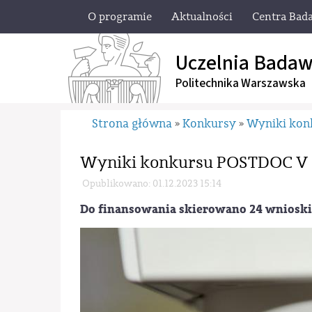
O programie
Aktualności
Centra Bad
Uczelnia Badaw
Politechnika Warszawska
Strona główna
Konkursy
Wyniki ko
»
»
Wyniki konkursu POSTDOC V
Opublikowano: 01.12.2023 15:14
Do finansowania skierowano 24 wnioski