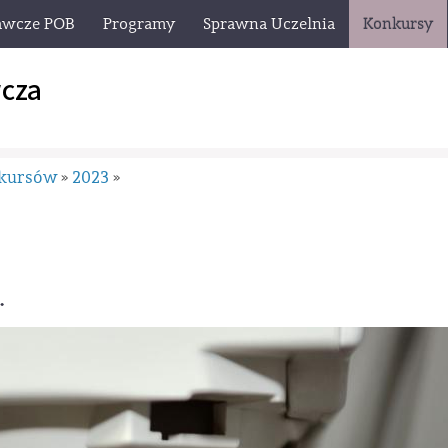
awcze POB
Programy
Sprawna Uczelnia
Konkursy
cza
nkursów
2023
»
»
.