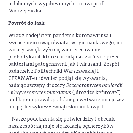
osłabionych, wyjałowionych – mówi prof.
Mierzejewska.
Powrót do łask
Wraz z nadejściem pandemii koronawirusa i
zwróceniem uwagi świata, w tym naukowego, na
wirusy, zwiększyło się zainteresowanie
probiotykami, które chronią nas zarówno przed
bakteriami patogennymi, jak i wirusami. Zespół
badaczek z Politechniki Warszawskiej i
CEZAMAT-u również podjął się wyzwania,
badając szczepy drożdży
Saccharomyces boulardii
i
Kluyveromyces marxianus
(„drożdże kefirowe”)
pod kątem prawdopodobnego wytwarzania przez
nie pęcherzyków zewnątrzkomórkowych.
– Nasze podejrzenia się potwierdziły i obecnie
nasz zespół zajmuje się izolacją pęcherzyków