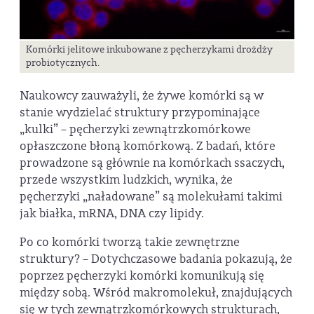
Komórki jelitowe inkubowane z pęcherzykami drożdży
probiotycznych.
Naukowcy zauważyli, że żywe komórki są w
stanie wydzielać struktury przypominające
„kulki” – pęcherzyki zewnątrzkomórkowe
opłaszczone błoną komórkową. Z badań, które
prowadzone są głównie na komórkach ssaczych,
przede wszystkim ludzkich, wynika, że
pęcherzyki „naładowane” są molekułami takimi
jak białka, mRNA, DNA czy lipidy.
Po co komórki tworzą takie zewnętrzne
struktury? – Dotychczasowe badania pokazują, że
poprzez pęcherzyki komórki komunikują się
między sobą. Wśród makromolekuł, znajdujących
się w tych zewnątrzkomórkowych strukturach,