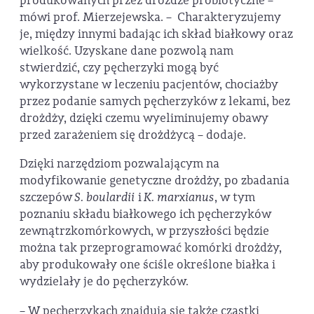
produkowanych przez drożdże probiotyczne –
mówi prof. Mierzejewska. – Charakteryzujemy
je, między innymi badając ich skład białkowy oraz
wielkość. Uzyskane dane pozwolą nam
stwierdzić, czy pęcherzyki mogą być
wykorzystane w leczeniu pacjentów, chociażby
przez podanie samych pęcherzyków z lekami, bez
drożdży, dzięki czemu wyeliminujemy obawy
przed zarażeniem się drożdżycą – dodaje.
Dzięki narzędziom pozwalającym na
modyfikowanie genetyczne drożdży, po zbadania
szczepów
S. boulardii
i
K. marxianus
, w tym
poznaniu składu białkowego ich pęcherzyków
zewnątrzkomórkowych, w przyszłości będzie
można tak przeprogramować komórki drożdży,
aby produkowały one ściśle określone białka i
wydzielały je do pęcherzyków.
– W pęcherzykach znajdują się także cząstki