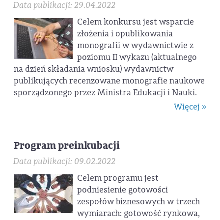
Data publikacji: 29.04.2022
Celem konkursu jest wsparcie
złożenia i opublikowania
monografii w wydawnictwie z
poziomu II wykazu (aktualnego
na dzień składania wniosku) wydawnictw
publikujących recenzowane monografie naukowe
sporządzonego przez Ministra Edukacji i Nauki.
Więcej »
Program preinkubacji
Data publikacji: 09.02.2022
Celem programu jest
podniesienie gotowości
zespołów biznesowych w trzech
wymiarach: gotowość rynkowa,