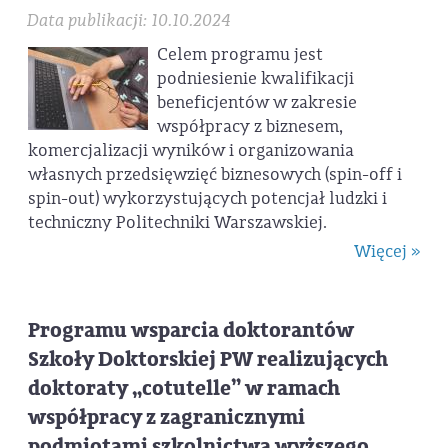
Data publikacji: 10.10.2024
Celem programu jest
podniesienie kwalifikacji
beneficjentów w zakresie
współpracy z biznesem,
komercjalizacji wyników i organizowania
własnych przedsięwzięć biznesowych (spin-off i
spin-out) wykorzystujących potencjał ludzki i
techniczny Politechniki Warszawskiej.
Więcej »
Programu wsparcia doktorantów
Szkoły Doktorskiej PW realizujących
doktoraty „cotutelle” w ramach
współpracy z zagranicznymi
podmiotami szkolnictwa wyższego