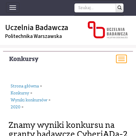
Toggle
navigation
Uczelnia Badawcza
Politechnika Warszawska
Konkursy
Togg
navi
Strona główna
»
Konkursy
»
Wyniki konkursów
»
2020
»
Znamy wyniki konkursu na
granty badawcze CyberiADa-2