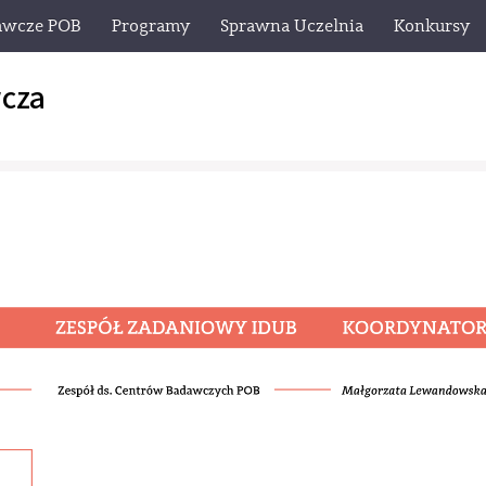
awcze POB
Programy
Sprawna Uczelnia
Konkursy
cza